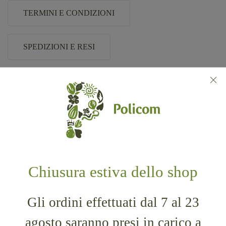
TERMINI E CONDIZIONI
SPEDIZIONI E RESI
FAQ – DOMANDE FREQUENTI
Chiusura estiva dello shop
POLICOM S.R.L.
+39 0965 641607
Gli ordini effettuati dal 7 al 23
commerciale@policomsrl.it
agosto saranno presi in carico a