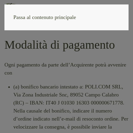
Passa al contenuto principale
Modalità di pagamento
Ogni pagamento da parte dell’Acquirente potrà avvenire
con
(a) bonifico bancario intestato a: POLI.COM SRL,
Via Zona Industriale Snc, 89052 Campo Calabro
(RC) – IBAN: IT40 J 01030 16303 000000671778.
Nella causale del bonifico, indicare il numero
d’ordine indicato nell’e-mail di resoconto ordine. Per
velocizzare la consegna, è possibile inviare la