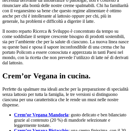
necessità derivante da intolleranze o patologie, non è costretto a
rinunciare alla bontà delle nostre creme spalmabili. Chi ha familiarità
con il veganesimo sa bene che questo regime alimentare è ottimo
anche per chi è intollerante al lattosio oppure per chi, più in
generale, ha problemi e difficoltà a digerire il latte.
Il nostro reparto Ricerca & Sviluppo è concentrato da tempo su
come soddisfare il sempre crescente bisogno di prodotti sostenibili,
sia per l’ambiente che per la salute di ciascuno. La nuova linea nasce
su queste basi e sposa il sapore inconfondibile di una crema che ha
portato Policom a essere conosciuta e apprezzata in tanti Paesi nel
mondo, con la ricetta che non prevede l’utilizzo di latte né di derivati
dal lattosio.
Crem’or Vegana in cucina.
Perfette da spalmare ma ideali anche per la preparazione di specialità
senza lattosio per tutta la famiglia, le tre versioni si distinguono
ciascuna per una caratteristica che le rende un must nelle nostre
dispense.
Crem’or Vegana Mandorla
: gusto delicato e ben bilanciato
grazie al contenuto (20 %) di mandorle selezionate e
leggermente tostate.
Crem’or Vegana Pistacchio
: una crema finissima, con il 20