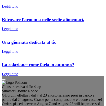
Leggi tutto
Ritrovare l’armonia nelle scelte alimentari.
Leggi tutto
Una giornata dedicata al tè.
Leggi tutto
La colazione: come farla in autunno?
Leggi tutto
Chiusura estiva dello shop
Summer Closure Notice
Gli ordini effettuati dal 7 al 23 agosto saranno presi in carico a
partire dal 24 agosto. Grazie per la comprensione e buone vacanze!
Orders placed between August 7 and August 23 will be processed