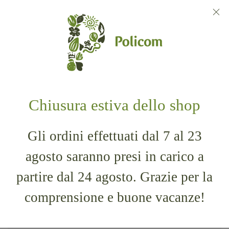
ricetta esclusiva contiene il 4% di mandorle italiane
tostate, senza aromi aggiunti.
E tu, quale preferisci?
Ultimi articoli:
Chiusura estiva dello shop
Gli ordini effettuati dal 7 al 23
Tutto il buono di Mand’or.
agosto saranno presi in carico a
partire dal 24 agosto. Grazie per la
LEGGI TUTTO
comprensione e buone vacanze!